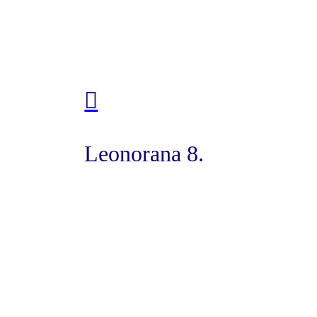
︎︎︎
Leonorana 8.