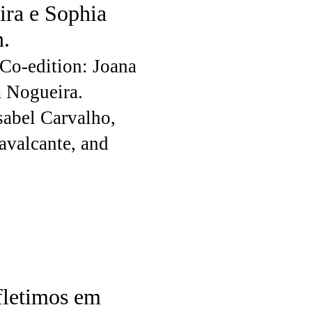
ira e Sophia
n.
Co-edition: Joana
a Nogueira.
Isabel Carvalho,
avalcante, and
fletimos em