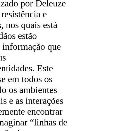
rizado por Deleuze
resistência e
, nos quais está
adãos estão
de informação que
us
ntidades. Este
se em todos os
ndo os ambientes
is e as interações
premente encontrar
imaginar “linhas de