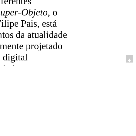
ferentes
Super‑Objeto
, o
ilipe Pais, está
tos da atualidade
emente projetado
 digital
idade com a
e disponibilidade
e resposta
tais, entidades que
 Siri ou a Alexa.
, Chloé está
tonizada com os