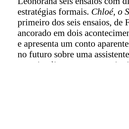
Leonorana seis ensaios com di
estratégias formais.
Chloé, o 
primeiro dos seis ensaios, de F
ancorado em dois acontecimen
e apresenta um conto aparent
no futuro sobre uma assistente
superinteligente – em continu
vigilância constante, atenção 
24/7 que caracteriza o poder d
acutilante das assistentes digi
se tornaram familiares como a
Residente num edifício estatal
permanentemente atenta e sin