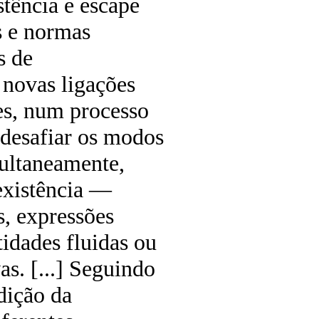
tência e escape
s e normas
s de
r novas ligações
tes, num processo
 desafiar os modos
multaneamente,
 existência —
s, expressões
ntidades fluidas ou
as. [...] Seguindo
dição da