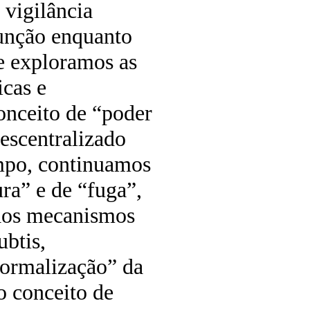
 vigilância
função enquanto
e exploramos as
icas e
conceito de “poder
descentralizado
mpo, continuamos
ura” e de “fuga”,
aos mecanismos
ubtis,
normalização” da
o conceito de